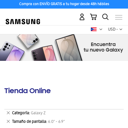
Compra con ENVÍO GRATIS a tu hogar desde 48h hábiles
Mi carrito
Mon
USD -
dólar
estadounid
Tienda Online
Eliminar
Categoría
Galaxy Z
este
Eliminar
Tamaño de pantalla
6.0" - 6.9"
artículo
este