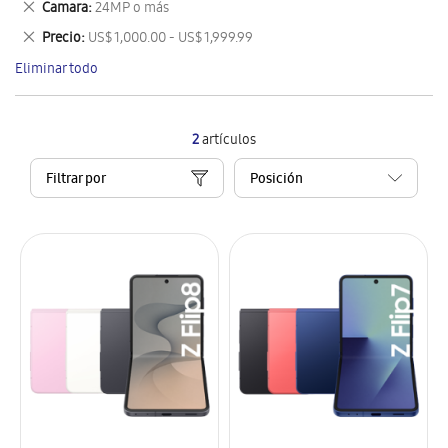
Eliminar
Camara
24MP o más
artículo
este
Eliminar
Precio
US$ 1,000.00 - US$ 1,999.99
artículo
este
Eliminar todo
artículo
2
artículos
Filtrar por