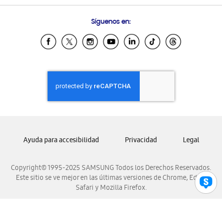
Preguntas Frecuentes
Samsung Costa Rica
Síguenos en:
Samsung Ecuador
Samsung El Salvador
Samsung Guatemala
Samsung Honduras
Samsung Nicaragua
Samsung Panamá
Samsung República Dominicana
Samsung Venezuela
Ayuda para accesibilidad
Privacidad
Legal
Copyright© 1995-2025 SAMSUNG Todos los Derechos Reservados.
Este sitio se ve mejor en las últimas versiones de Chrome, Edge,
Safari y Mozilla Firefox.