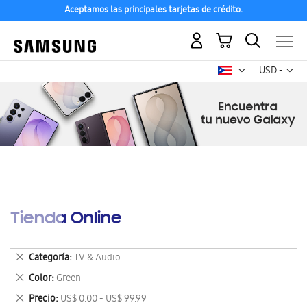
Aceptamos las principales tarjetas de crédito.
Mi carrito
Mon
USD -
dólar
estadounid
Tienda Online
Eliminar
Categoría
TV & Audio
este
Eliminar
Color
Green
artículo
este
Eliminar
Precio
US$ 0.00 - US$ 99.99
artículo