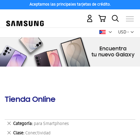
Aceptamos las principales tarjetas de crédito.
Mi carrito
Mon
USD -
dólar
estadounid
Tienda Online
Eliminar
Categoría
para Smartphones
este
Eliminar
Clase
Conectividad
artículo
este