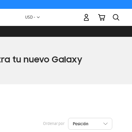
Mi carrito
Moneda
USD -
dólar
estadounidense
Ordenar por