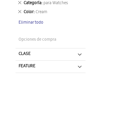
Eliminar
Categoría
para Watches
este
Eliminar
Color
Cream
artículo
este
Eliminar todo
artículo
Opciones de compra
CLASE
FEATURE