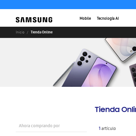
Mobile
Tecnología AI
Tienda Online
Inicio
Tienda Onl
Ahora comprando por
1
artículo