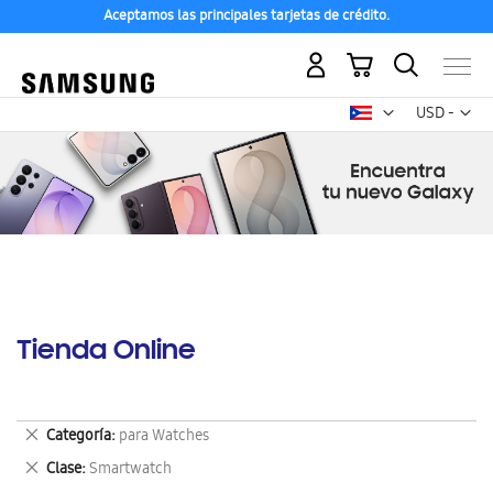
Aceptamos las principales tarjetas de crédito.
Mi carrito
Mon
USD -
dólar
estadounid
Tienda Online
Eliminar
Categoría
para Watches
este
Eliminar
Clase
Smartwatch
artículo
este