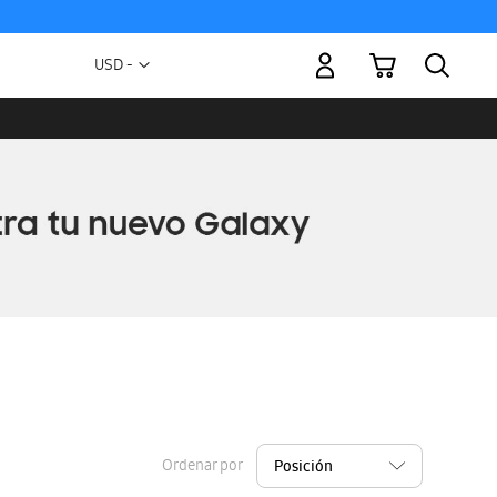
Mi carrito
Moneda
USD -
dólar
estadounidense
Ordenar por