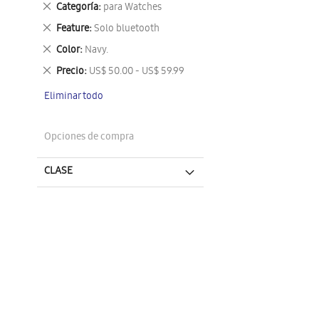
Eliminar
Categoría
para Watches
este
Eliminar
Feature
Solo bluetooth
artículo
este
Eliminar
Color
Navy.
artículo
este
Eliminar
Precio
US$ 50.00 - US$ 59.99
artículo
este
Eliminar todo
artículo
Opciones de compra
CLASE