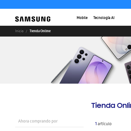
Mobile
Tecnología AI
Tienda Online
Inicio
Tienda Onl
Ahora comprando por
1
artículo