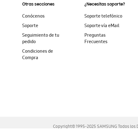
Otras secciones
¿Necesitas soporte?
Conócenos
Soporte telefónico
Soporte
Soporte vía eMail
Seguimiento de tu
Preguntas
pedido
Frecuentes
Condiciones de
Compra
Copyright© 1995-2025 SAMSUNG Todos los D
Este sitio se ve mejor en las últimas versiones de Chrome