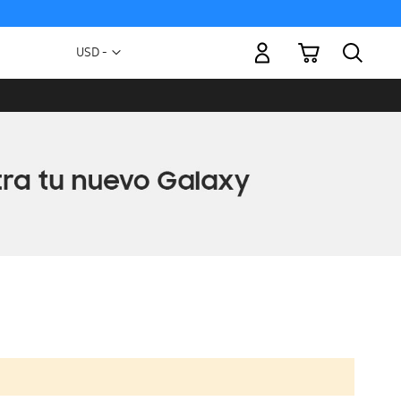
Mi carrito
Moneda
USD -
dólar
estadounidense