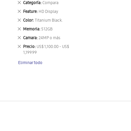
Eliminar
Categoría
Compara
este
Eliminar
Feature
HD Display
artículo
este
Eliminar
Color
Titanium Black.
artículo
este
Eliminar
Memoria
512GB
artículo
este
Eliminar
Camara
24MP o más
artículo
este
Eliminar
Precio
US$ 1,100.00 - US$
artículo
este
1,199.99
artículo
Eliminar todo