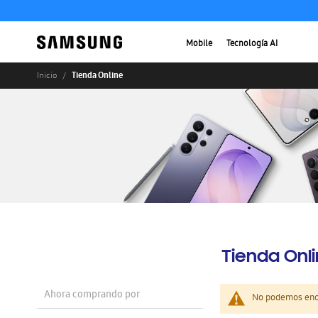
Mobile
Tecnología AI
Tienda Online
Inicio
Tienda Onl
Ahora comprando por
No podemos enco