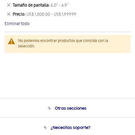
este
Eliminar
Tamaño de pantalla
6.0" - 6.9"
artículo
este
Eliminar
Precio
US$ 1,000.00 - US$ 1,999.99
artículo
este
Eliminar todo
artículo
No podemos encontrar productos que coincida con la
selección.
Otras secciones
Conócenos
¿Necesitas soporte?
Soporte