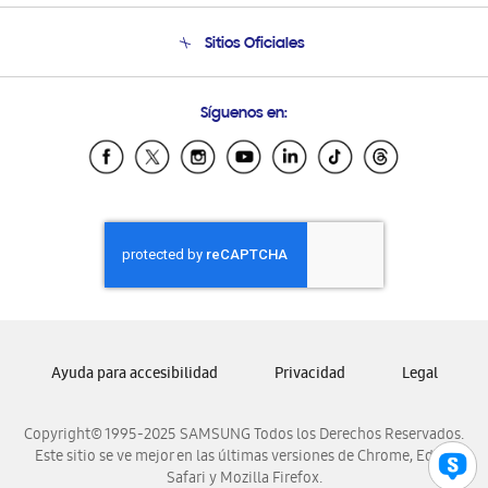
Seguimiento de tu pedido
Soporte telefónico
Sitios Oficiales
Condiciones de Compra
Soporte vía eMail
Preguntas Frecuentes
Samsung Costa Rica
Síguenos en:
Samsung Ecuador
Samsung El Salvador
Samsung Guatemala
Samsung Honduras
Samsung Nicaragua
Samsung Panamá
Samsung República Dominicana
Samsung Venezuela
Ayuda para accesibilidad
Privacidad
Legal
Copyright© 1995-2025 SAMSUNG Todos los Derechos Reservados.
Este sitio se ve mejor en las últimas versiones de Chrome, Edge,
Safari y Mozilla Firefox.