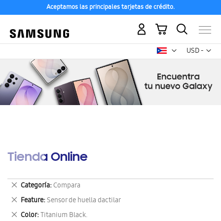
Aceptamos las principales tarjetas de crédito.
Mi carrito
Mon
USD -
dólar
estadounid
Tienda Online
Eliminar
Categoría
Compara
este
Eliminar
Feature
Sensor de huella dactilar
artículo
este
Eliminar
Color
Titanium Black.
artículo