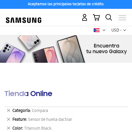
Aceptamos las principales tarjetas de crédito.
Mi carrito
Mon
USD -
dólar
estadounid
Tienda Online
Eliminar
Categoría
Compara
este
Eliminar
Feature
Sensor de huella dactilar
artículo
este
Eliminar
Color
Titanium Black.
artículo