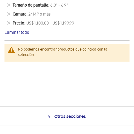
este
Eliminar
Tamaño de pantalla
6.0" - 6.9"
artículo
este
Eliminar
Camara
24MP o más
artículo
este
Eliminar
Precio
US$ 1,100.00 - US$ 1,199.99
artículo
este
Eliminar todo
artículo
No podemos encontrar productos que coincida con la
selección.
Otras secciones
Conócenos