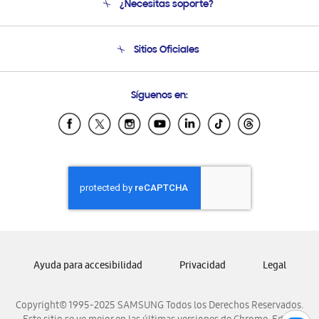
¿Necesitas soporte?
Soporte
Seguimiento de tu pedido
Soporte telefónico
Sitios Oficiales
Condiciones de Compra
Soporte vía eMail
Preguntas Frecuentes
Samsung Costa Rica
Síguenos en:
Samsung Ecuador
Samsung El Salvador
Samsung Guatemala
Samsung Honduras
Samsung Nicaragua
Samsung Panamá
Samsung República Dominicana
Samsung Venezuela
Ayuda para accesibilidad
Privacidad
Legal
Copyright© 1995-2025 SAMSUNG Todos los Derechos Reservados.