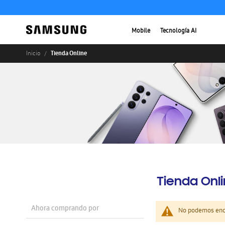
Mobile
Tecnología AI
Tienda Online
Inicio
Tienda Onl
Ahora comprando por
No podemos enco