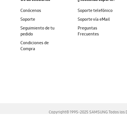
Conócenos
Soporte telefónico
Soporte
Soporte vía eMail
Seguimiento de tu
Preguntas
pedido
Frecuentes
Condiciones de
Compra
Copyright© 1995-2025 SAMSUNG Todos los D
Este sitio se ve mejor en las últimas versiones de Chrome