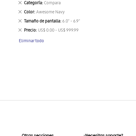
Eliminar
Categoría
Compara
este
Eliminar
Color
Awesome Navy
artículo
este
Eliminar
Tamaño de pantalla
6.0" - 6.9"
artículo
este
Eliminar
Precio
US$ 0.00 - US$ 999.99
artículo
este
Eliminar todo
artículo
Otras secciones
¿Necesitas soporte?