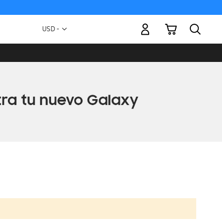
Mi carrito
Moneda
USD -
dólar
estadounidense