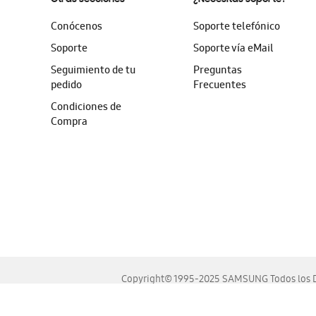
Conócenos
Soporte telefónico
Soporte
Soporte vía eMail
Seguimiento de tu
Preguntas
pedido
Frecuentes
Condiciones de
Compra
Copyright© 1995-2025 SAMSUNG Todos los D
Este sitio se ve mejor en las últimas versiones de Chrome