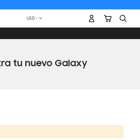
Mi carrito
Moneda
USD -
dólar
estadounidense