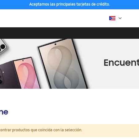
Compra con ENVÍO GRATIS a tu hogar desde 48h hábiles
ine
ntrar productos que coincida con la selección.