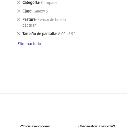
Eliminar
Categoría
Compara
este
Eliminar
Clase
Galaxy S
artículo
este
Eliminar
Feature
Sensor de huella
artículo
este
dactilar
artículo
Eliminar
Tamaño de pantalla
6.0" - 6.9"
este
Eliminar todo
artículo
Otras secciones
¿Necesitas soporte?