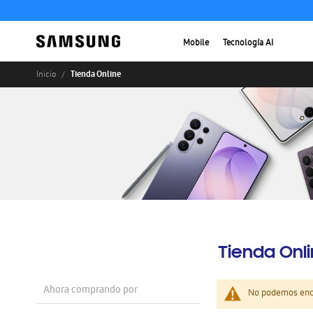
Mobile
Tecnología AI
Tienda Online
Inicio
Tienda Onl
Ahora comprando por
No podemos enco