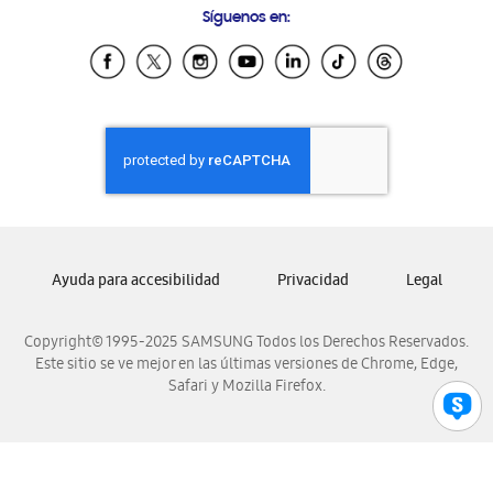
Síguenos en:
Samsung Ecuador
Samsung El Salvador
Samsung Guatemala
Samsung Honduras
Samsung Nicaragua
Samsung Panamá
Samsung República Dominicana
Samsung Venezuela
Ayuda para accesibilidad
Privacidad
Legal
Copyright© 1995-2025 SAMSUNG Todos los Derechos Reservados.
Este sitio se ve mejor en las últimas versiones de Chrome, Edge,
Safari y Mozilla Firefox.