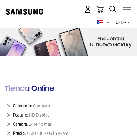
Mi carrito
Mon
USD -
dólar
estadounid
Tienda Online
Eliminar
Categoría
Compara
este
Eliminar
Feature
HD Display
artículo
este
Eliminar
Camara
24MP o más
artículo
este
Eliminar
Precio
US$ 0.00 - US$ 999.99
artículo