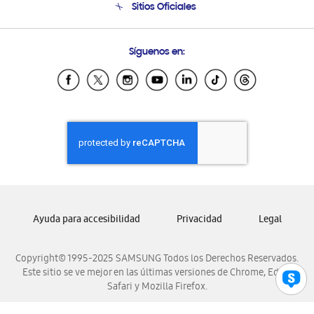
Sitios Oficiales
Condiciones de Compra
Soporte vía eMail
Preguntas Frecuentes
Samsung Costa Rica
Síguenos en:
Samsung Ecuador
Samsung El Salvador
Samsung Guatemala
Samsung Honduras
Samsung Nicaragua
Samsung Panamá
Samsung República Dominicana
Samsung Venezuela
Ayuda para accesibilidad
Privacidad
Legal
Copyright© 1995-2025 SAMSUNG Todos los Derechos Reservados.
Este sitio se ve mejor en las últimas versiones de Chrome, Edge,
Safari y Mozilla Firefox.