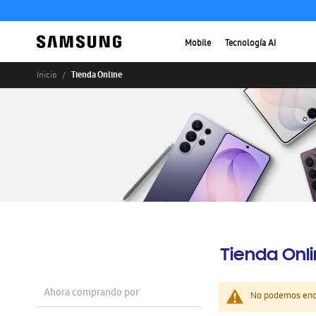
Mobile
Tecnología AI
Tienda Online
Inicio
Tienda Onl
Ahora comprando por
No podemos enco