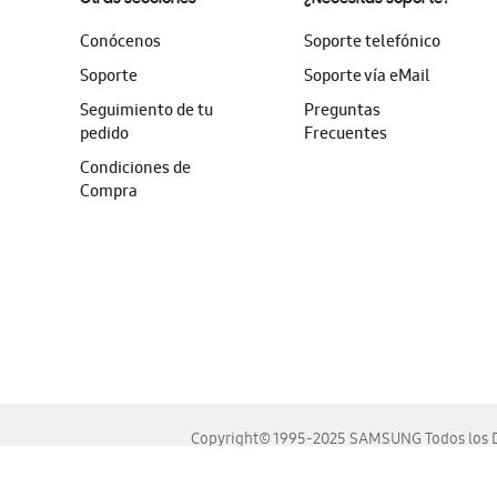
Conócenos
Soporte telefónico
Soporte
Soporte vía eMail
Seguimiento de tu
Preguntas
pedido
Frecuentes
Condiciones de
Compra
Copyright© 1995-2025 SAMSUNG Todos los D
Este sitio se ve mejor en las últimas versiones de Chrome