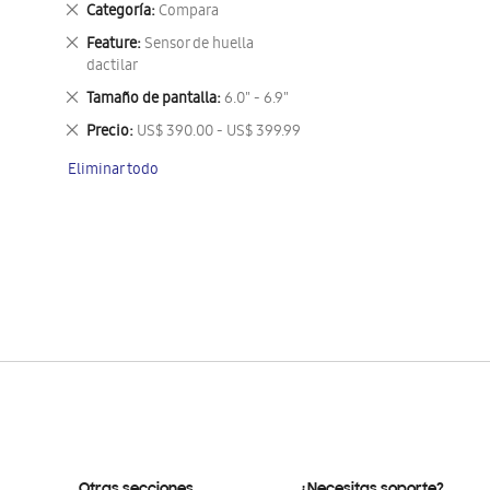
Eliminar
Categoría
Compara
este
Eliminar
Feature
Sensor de huella
artículo
este
dactilar
artículo
Eliminar
Tamaño de pantalla
6.0" - 6.9"
este
Eliminar
Precio
US$ 390.00 - US$ 399.99
artículo
este
Eliminar todo
artículo
Otras secciones
¿Necesitas soporte?