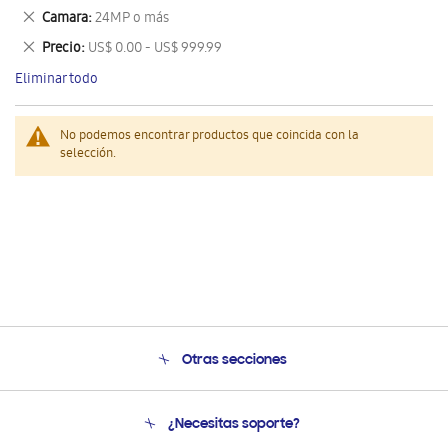
este
Eliminar
Camara
24MP o más
artículo
este
Eliminar
Precio
US$ 0.00 - US$ 999.99
artículo
este
Eliminar todo
artículo
No podemos encontrar productos que coincida con la
selección.
Otras secciones
Conócenos
¿Necesitas soporte?
Soporte