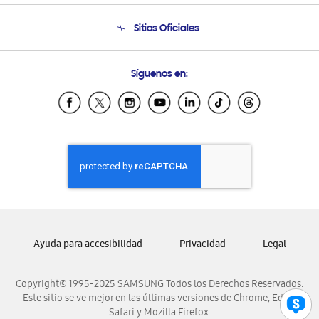
Seguimiento de tu pedido
Soporte telefónico
Sitios Oficiales
Condiciones de Compra
Soporte vía eMail
Preguntas Frecuentes
Samsung Costa Rica
Síguenos en:
Samsung Ecuador
Samsung El Salvador
Samsung Guatemala
Samsung Honduras
Samsung Nicaragua
Samsung Panamá
Samsung República Dominicana
Samsung Venezuela
Ayuda para accesibilidad
Privacidad
Legal
Copyright© 1995-2025 SAMSUNG Todos los Derechos Reservados.
Este sitio se ve mejor en las últimas versiones de Chrome, Edge,
Safari y Mozilla Firefox.