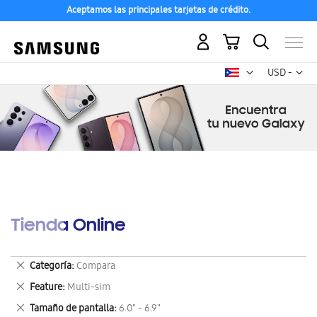
Aceptamos las principales tarjetas de crédito.
Mi carrito
Mon
USD -
dólar
estadounid
Tienda Online
Eliminar
Categoría
Compara
este
Eliminar
Feature
Multi-sim
artículo
este
Eliminar
Tamaño de pantalla
6.0" - 6.9"
artículo