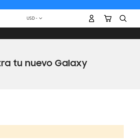
Mi carrito
Moneda
USD -
dólar
estadounidense