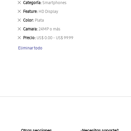
Eliminar
Categoría
Smartphones
este
Eliminar
Feature
HD Display
artículo
este
Eliminar
Color
Plata
artículo
este
Eliminar
Camara
24MP o más
artículo
este
Eliminar
Precio
US$ 0.00 - US$ 99.99
artículo
este
Eliminar todo
artículo
Otras secciones
¿Necesitas soporte?