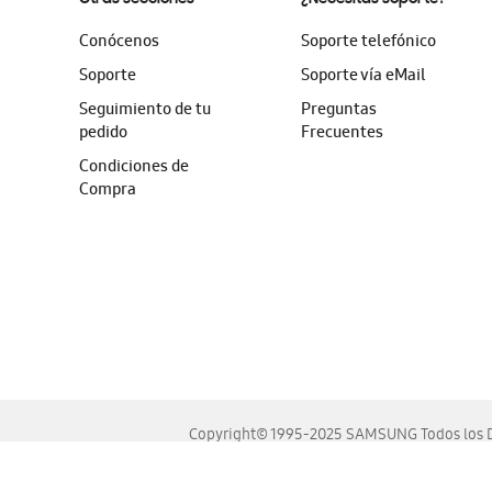
Conócenos
Soporte telefónico
Soporte
Soporte vía eMail
Seguimiento de tu
Preguntas
pedido
Frecuentes
Condiciones de
Compra
Copyright© 1995-2025 SAMSUNG Todos los D
Este sitio se ve mejor en las últimas versiones de Chrome