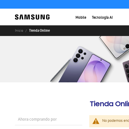
Mobile
Tecnología AI
Tienda Online
Inicio
Tienda Onl
Ahora comprando por
No podemos enco