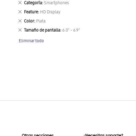
Eliminar
Categoría
Smartphones
este
Eliminar
Feature
HD Display
artículo
este
Eliminar
Color
Plata
artículo
este
Eliminar
Tamaño de pantalla
6.0" - 6.9"
artículo
este
Eliminar todo
artículo
Otras secciones
¿Necesitas soporte?