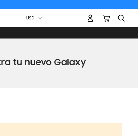
Mi carrito
Moneda
USD -
dólar
estadounidense