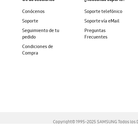
Conócenos
Soporte telefónico
Soporte
Soporte vía eMail
Seguimiento de tu
Preguntas
pedido
Frecuentes
Condiciones de
Compra
Copyright© 1995-2025 SAMSUNG Todos los D
Este sitio se ve mejor en las últimas versiones de Chrome