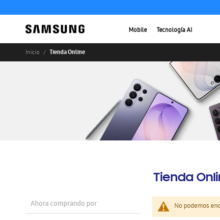
Mobile
Tecnología AI
Tienda Online
Inicio
Tienda Onl
Ahora comprando por
No podemos enco