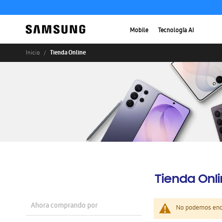
Mobile
Tecnología AI
Tienda Online
Inicio
Tienda Onl
Ahora comprando por
No podemos enco