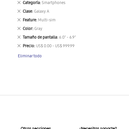
Eliminar
Categoría
Smartphones
este
Eliminar
Clase
Galaxy A
artículo
este
Eliminar
Feature
Multi-sim
artículo
este
Eliminar
Color
Gray
artículo
este
Eliminar
Tamaño de pantalla
6.0" - 6.9"
artículo
este
Eliminar
Precio
US$ 0.00 - US$ 999.99
artículo
este
Eliminar todo
artículo
Otras secciones
¿Necesitas soporte?