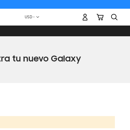
Mi carrito
Moneda
USD -
dólar
estadounidense