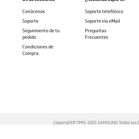
Conócenos
Soporte telefónico
Soporte
Soporte vía eMail
Seguimiento de tu
Preguntas
pedido
Frecuentes
Condiciones de
Compra
Copyright© 1995-2025 SAMSUNG Todos los D
Este sitio se ve mejor en las últimas versiones de Chrome