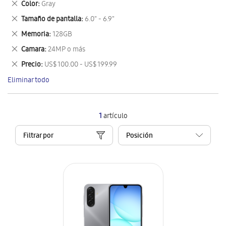
Eliminar
Color
Gray
artículo
este
Eliminar
Tamaño de pantalla
6.0" - 6.9"
artículo
este
Eliminar
Memoria
128GB
artículo
este
Eliminar
Camara
24MP o más
artículo
este
Eliminar
Precio
US$ 100.00 - US$ 199.99
artículo
este
Eliminar todo
artículo
1
artículo
Filtrar por