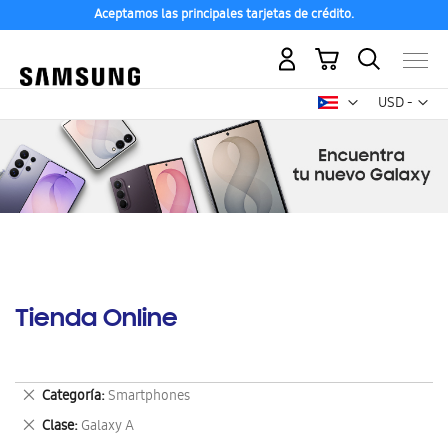
Aceptamos las principales tarjetas de crédito.
Mi carrito
Mon
USD -
dólar
estadounid
Tienda Online
Eliminar
Categoría
Smartphones
este
Eliminar
Clase
Galaxy A
artículo
este