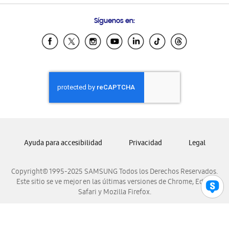
Preguntas Frecuentes
Samsung Costa Rica
Síguenos en:
Samsung Ecuador
Samsung El Salvador
Samsung Guatemala
Samsung Honduras
Samsung Nicaragua
Samsung Panamá
Samsung República Dominicana
Samsung Venezuela
Ayuda para accesibilidad
Privacidad
Legal
Copyright© 1995-2025 SAMSUNG Todos los Derechos Reservados.
Este sitio se ve mejor en las últimas versiones de Chrome, Edge,
Safari y Mozilla Firefox.