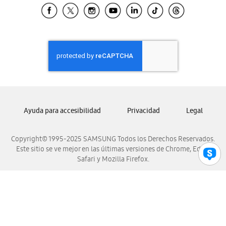
Samsung El Salvador
Samsung Guatemala
Samsung Honduras
Samsung Nicaragua
Samsung Panamá
Samsung República Dominicana
Samsung Venezuela
Ayuda para accesibilidad
Privacidad
Legal
Copyright© 1995-2025 SAMSUNG Todos los Derechos Reservados.
Este sitio se ve mejor en las últimas versiones de Chrome, Edge,
Safari y Mozilla Firefox.