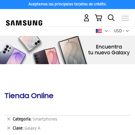
Aceptamos las principales tarjetas de crédito.
Mi carrito
Mon
USD -
dólar
estadounid
Tienda Online
Eliminar
Categoría
Smartphones
este
Eliminar
Clase
Galaxy A
artículo
este