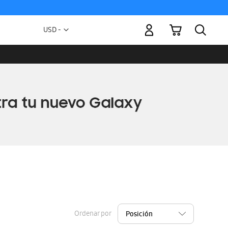
Mi carrito
Moneda
USD -
dólar
estadounidense
Ordenar por