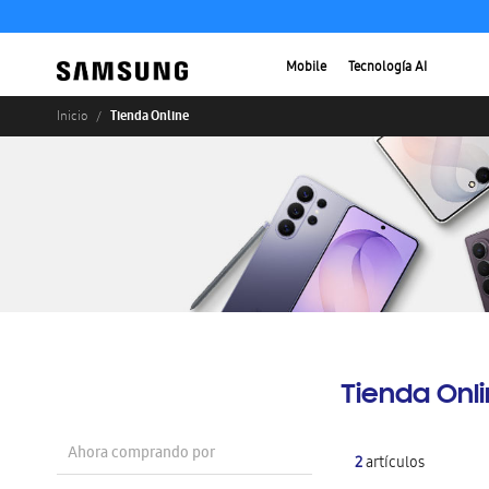
Mobile
Tecnología AI
Tienda Online
Inicio
Tienda Onl
Ahora comprando por
2
artículos