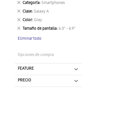
Eliminar
Categoría
Smartphones
este
Eliminar
Clase
Galaxy A
artículo
este
Eliminar
Color
Gray
artículo
este
Eliminar
Tamaño de pantalla
6.0" - 6.9"
artículo
este
Eliminar todo
artículo
Opciones de compra
FEATURE
PRECIO