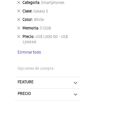
Eliminar
Categoría
Smartphones
este
Eliminar
Clase
Galaxy S
artículo
este
Eliminar
Color
White
artículo
este
Eliminar
Memoria
512GB
artículo
este
Eliminar
Precio
US$ 1,000.00 - US$
artículo
este
1,999.99
artículo
Eliminar todo
Opciones de compra
FEATURE
PRECIO