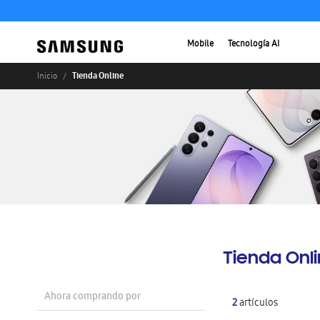
Mobile
Tecnología AI
Tienda Online
Inicio
Tienda Onl
Ahora comprando por
2
artículos