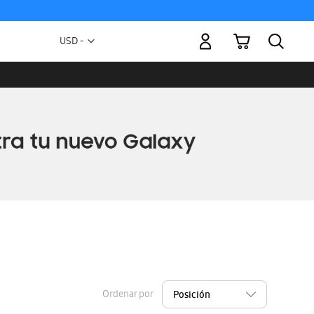
Mi carrito
Moneda
USD -
dólar
estadounidense
Ordenar por