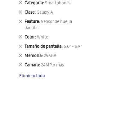
Eliminar
Categoría
Smartphones
este
Eliminar
Clase
Galaxy A
artículo
este
Eliminar
Feature
Sensor de huella
artículo
este
dactilar
artículo
Eliminar
Color
White
este
Eliminar
Tamaño de pantalla
6.0" - 6.9"
artículo
este
Eliminar
Memoria
256GB
artículo
este
Eliminar
Camara
24MP o más
artículo
este
Eliminar todo
artículo