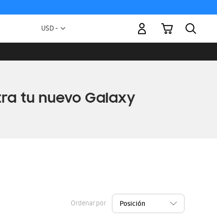
Mi carrito
Moneda
USD -
dólar
estadounidense
Ordenar por