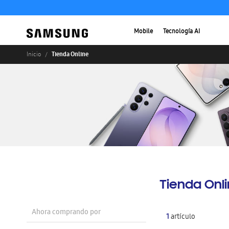
Mobile
Tecnología AI
Tienda Online
Inicio
Tienda Onl
Ahora comprando por
1
artículo