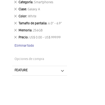
Eliminar
Categoría
Smartphones
este
Eliminar
Clase
Galaxy A
artículo
este
Eliminar
Color
White
artículo
este
Eliminar
Tamaño de pantalla
6.0" - 6.9"
artículo
este
Eliminar
Memoria
256GB
artículo
este
Eliminar
Precio
US$ 0.00 - US$ 999.99
artículo
este
Eliminar todo
artículo
Opciones de compra
FEATURE