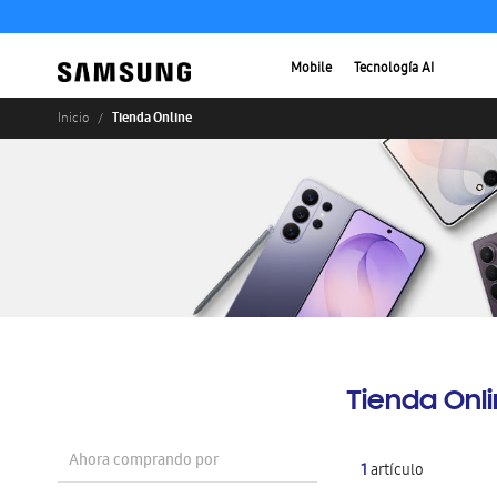
Mobile
Tecnología AI
Tienda Online
Inicio
Tienda Onl
Ahora comprando por
1
artículo