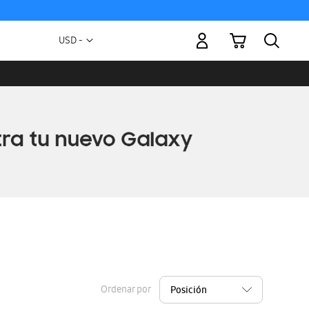
Mi carrito
Moneda
USD -
dólar
estadounidense
Ordenar por