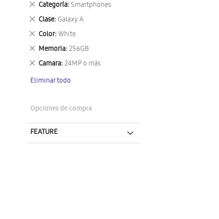
Eliminar
Categoría
Smartphones
este
Eliminar
Clase
Galaxy A
artículo
este
Eliminar
Color
White
artículo
este
Eliminar
Memoria
256GB
artículo
este
Eliminar
Camara
24MP o más
artículo
este
Eliminar todo
artículo
Opciones de compra
FEATURE