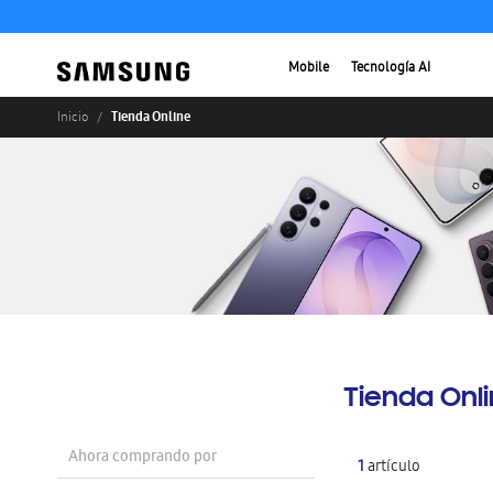
Mobile
Tecnología AI
Tienda Online
Inicio
Tienda Onl
Ahora comprando por
1
artículo