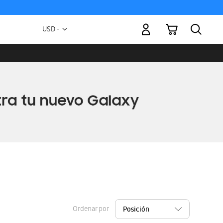
Mi carrito
Moneda
USD -
dólar
estadounidense
Ordenar por