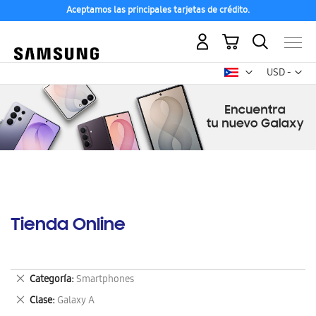
Aceptamos las principales tarjetas de crédito.
Mi carrito
Mon
USD -
dólar
estadounid
Tienda Online
Eliminar
Categoría
Smartphones
este
Eliminar
Clase
Galaxy A
artículo
este