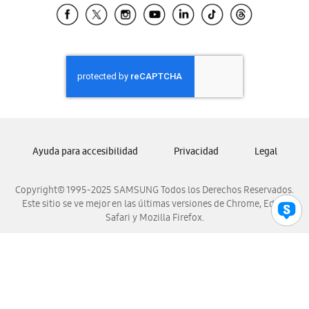
Samsung El Salvador
Samsung Guatemala
Samsung Honduras
Samsung Nicaragua
Samsung Panamá
Samsung República Dominicana
Samsung Venezuela
Ayuda para accesibilidad
Privacidad
Legal
Copyright© 1995-2025 SAMSUNG Todos los Derechos Reservados.
Este sitio se ve mejor en las últimas versiones de Chrome, Edge,
Safari y Mozilla Firefox.