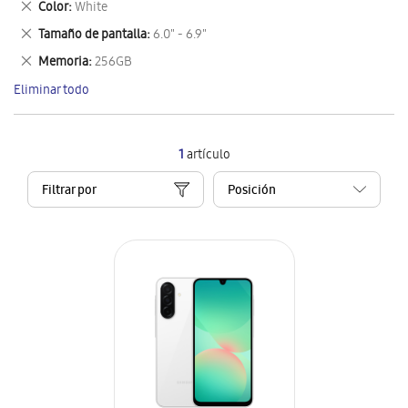
Eliminar
Color
White
artículo
este
Eliminar
Tamaño de pantalla
6.0" - 6.9"
artículo
este
Eliminar
Memoria
256GB
artículo
este
Eliminar todo
artículo
1
artículo
Filtrar por