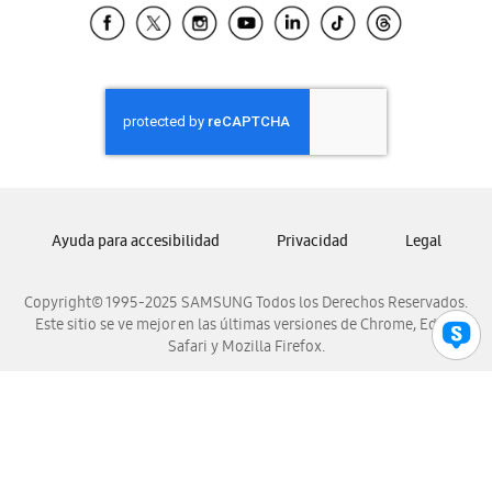
Samsung El Salvador
Samsung Guatemala
Samsung Honduras
Samsung Nicaragua
Samsung Panamá
Samsung República Dominicana
Samsung Venezuela
Ayuda para accesibilidad
Privacidad
Legal
Copyright© 1995-2025 SAMSUNG Todos los Derechos Reservados.
Este sitio se ve mejor en las últimas versiones de Chrome, Edge,
Safari y Mozilla Firefox.