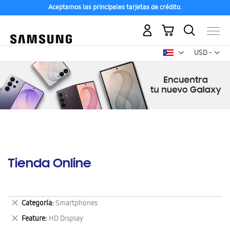
Aceptamos las principales tarjetas de crédito.
Mi carrito
Mon
USD -
dólar
estadounid
Tienda Online
Eliminar
Categoría
Smartphones
este
Eliminar
Feature
HD Display
artículo
este