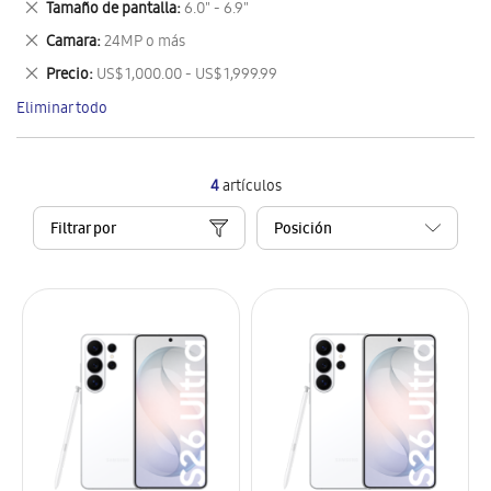
Eliminar
Tamaño de pantalla
6.0" - 6.9"
artículo
este
Eliminar
Camara
24MP o más
artículo
este
Eliminar
Precio
US$ 1,000.00 - US$ 1,999.99
artículo
este
Eliminar todo
artículo
4
artículos
Filtrar por