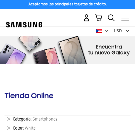
Aceptamos las principales tarjetas de crédito.
Mi carrito
Mon
USD -
dólar
estadounid
Tienda Online
Eliminar
Categoría
Smartphones
este
Eliminar
Color
White
artículo
este