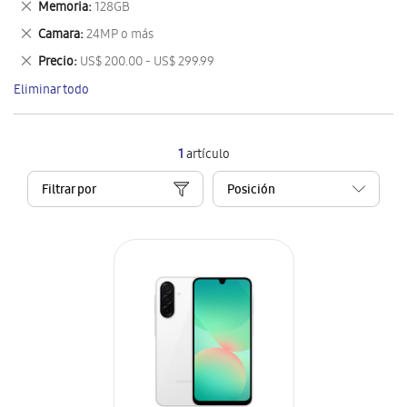
Eliminar
Memoria
128GB
artículo
este
Eliminar
Camara
24MP o más
artículo
este
Eliminar
Precio
US$ 200.00 - US$ 299.99
artículo
este
Eliminar todo
artículo
1
artículo
Filtrar por