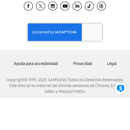
Samsung El Salvador
Samsung Guatemala
Samsung Honduras
Samsung Nicaragua
Samsung Panamá
Samsung República Dominicana
Samsung Venezuela
Ayuda para accesibilidad
Privacidad
Legal
Copyright© 1995-2025 SAMSUNG Todos los Derechos Reservados.
Este sitio se ve mejor en las últimas versiones de Chrome, Edge,
Safari y Mozilla Firefox.