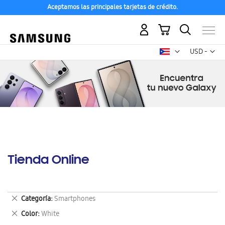
Aceptamos las principales tarjetas de crédito.
Mi carrito
Mon
USD -
dólar
estadounid
Tienda Online
Eliminar
Categoría
Smartphones
este
Eliminar
Color
White
artículo
este