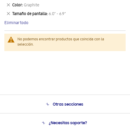
este
Eliminar
Color
Graphite
artículo
este
Eliminar
Tamaño de pantalla
6.0" - 6.9"
artículo
este
Eliminar todo
artículo
No podemos encontrar productos que coincida con la
selección.
Otras secciones
Conócenos
¿Necesitas soporte?
Soporte