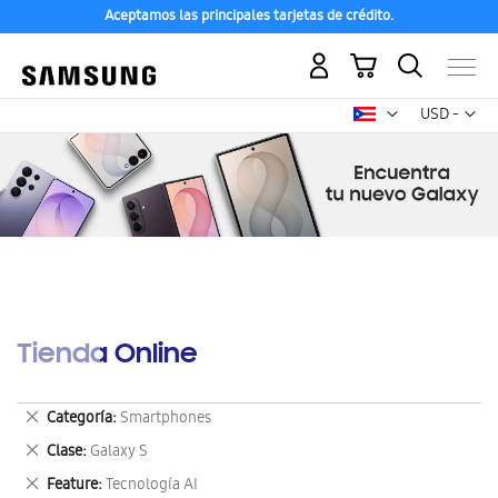
Aceptamos las principales tarjetas de crédito.
Mi carrito
Mon
USD -
dólar
estadounid
Tienda Online
Eliminar
Categoría
Smartphones
este
Eliminar
Clase
Galaxy S
artículo
este
Eliminar
Feature
Tecnología AI
artículo