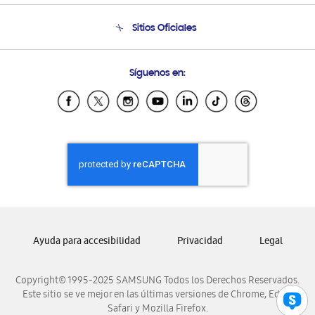
Seguimiento de tu pedido
Soporte telefónico
Sitios Oficiales
Condiciones de Compra
Soporte vía eMail
Preguntas Frecuentes
Samsung Costa Rica
Síguenos en:
Samsung Ecuador
Samsung El Salvador
Samsung Guatemala
Samsung Honduras
Samsung Nicaragua
Samsung Panamá
Samsung República Dominicana
Samsung Venezuela
Ayuda para accesibilidad
Privacidad
Legal
Copyright© 1995-2025 SAMSUNG Todos los Derechos Reservados.
Este sitio se ve mejor en las últimas versiones de Chrome, Edge,
Safari y Mozilla Firefox.