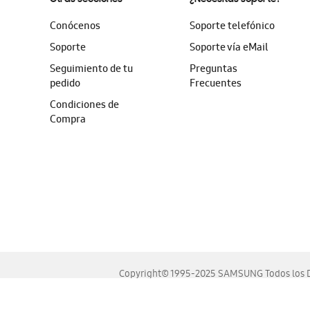
Conócenos
Soporte telefónico
Soporte
Soporte vía eMail
Seguimiento de tu
Preguntas
pedido
Frecuentes
Condiciones de
Compra
Copyright© 1995-2025 SAMSUNG Todos los D
Este sitio se ve mejor en las últimas versiones de Chrome