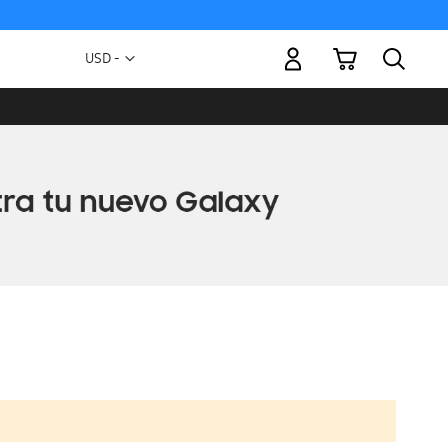
Mi carrito
Moneda
USD -
dólar
estadounidense