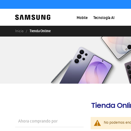
Mobile
Tecnología AI
Tienda Online
Inicio
Tienda Onl
Ahora comprando por
No podemos enco