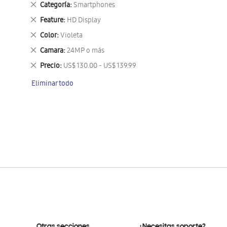
Eliminar
Categoría
Smartphones
este
Eliminar
Feature
HD Display
artículo
este
Eliminar
Color
Violeta
artículo
este
Eliminar
Camara
24MP o más
artículo
este
Eliminar
Precio
US$ 130.00 - US$ 139.99
artículo
este
Eliminar todo
artículo
Otras secciones
¿Necesitas soporte?