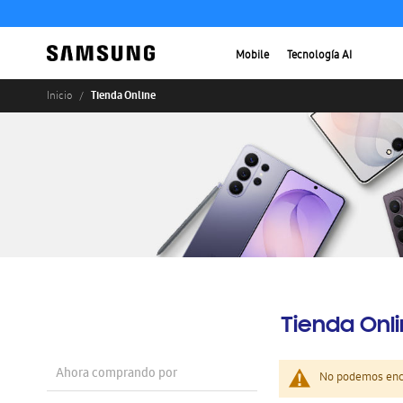
Mobile
Tecnología AI
Tienda Online
Inicio
Tienda Onl
Ahora comprando por
No podemos enco