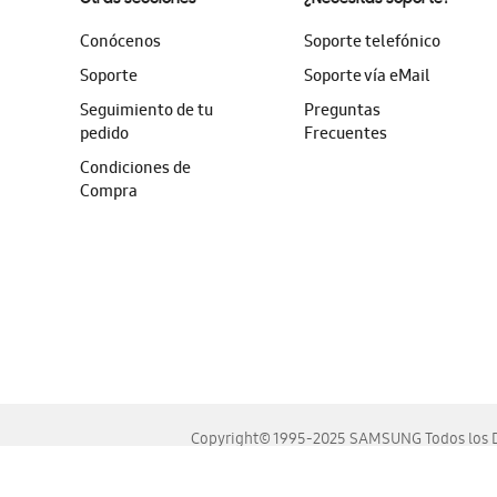
Conócenos
Soporte telefónico
Soporte
Soporte vía eMail
Seguimiento de tu
Preguntas
pedido
Frecuentes
Condiciones de
Compra
Copyright© 1995-2025 SAMSUNG Todos los D
Este sitio se ve mejor en las últimas versiones de Chrome