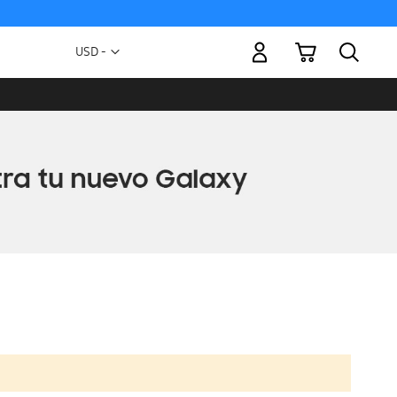
Mi carrito
Moneda
USD -
dólar
estadounidense