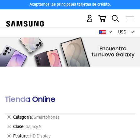
Aceptamos las principales tarjetas de crédito.
Mi carrito
Mon
USD -
dólar
estadounid
Tienda Online
Eliminar
Categoría
Smartphones
este
Eliminar
Clase
Galaxy S
artículo
este
Eliminar
Feature
HD Display
artículo