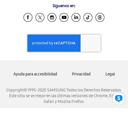
Preguntas Frecuentes
Samsung Costa Rica
Síguenos en:
Samsung Ecuador
Samsung El Salvador
Samsung Guatemala
Samsung Honduras
Samsung Nicaragua
Samsung Panamá
Samsung República Dominicana
Samsung Venezuela
Ayuda para accesibilidad
Privacidad
Legal
Copyright© 1995-2025 SAMSUNG Todos los Derechos Reservados.
Este sitio se ve mejor en las últimas versiones de Chrome, Edge,
Safari y Mozilla Firefox.