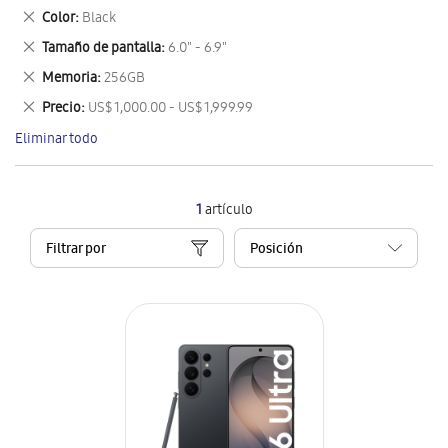
este
Eliminar
Color
Black
artículo
este
Eliminar
Tamaño de pantalla
6.0" - 6.9"
artículo
este
Eliminar
Memoria
256GB
artículo
este
Eliminar
Precio
US$ 1,000.00 - US$ 1,999.99
artículo
este
Eliminar todo
artículo
1
artículo
Filtrar por