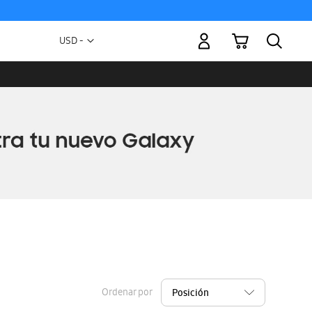
Mi carrito
Moneda
USD -
dólar
estadounidense
Ordenar por