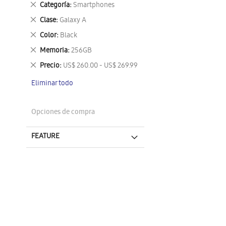
Eliminar
Categoría
Smartphones
este
Eliminar
Clase
Galaxy A
artículo
este
Eliminar
Color
Black
artículo
este
Eliminar
Memoria
256GB
artículo
este
Eliminar
Precio
US$ 260.00 - US$ 269.99
artículo
este
Eliminar todo
artículo
Opciones de compra
FEATURE