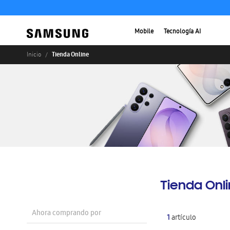
Mobile
Tecnología AI
Tienda Online
Inicio
Tienda Onl
Ahora comprando por
1
artículo