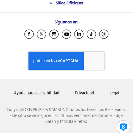
Sitios Oficiales
Condiciones de Compra
Soporte vía eMail
Preguntas Frecuentes
Samsung Costa Rica
Síguenos en:
Samsung Ecuador
Samsung El Salvador
Samsung Guatemala
Samsung Honduras
Samsung Nicaragua
Samsung Panamá
Samsung República Dominicana
Samsung Venezuela
Ayuda para accesibilidad
Privacidad
Legal
Copyright© 1995-2025 SAMSUNG Todos los Derechos Reservados.
Este sitio se ve mejor en las últimas versiones de Chrome, Edge,
Safari y Mozilla Firefox.