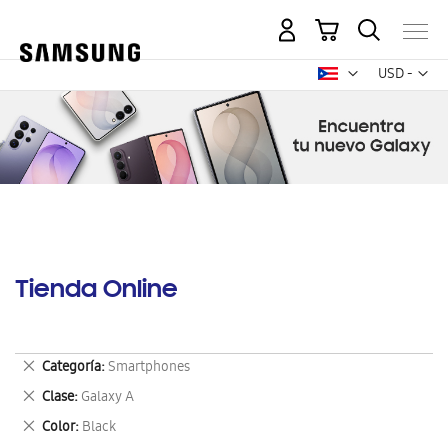
Mi carrito
Mon
USD -
dólar
estadounid
Tienda Online
Eliminar
Categoría
Smartphones
este
Eliminar
Clase
Galaxy A
artículo
este
Eliminar
Color
Black
artículo
este