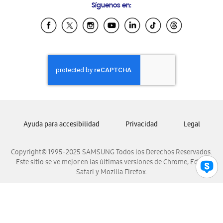
Síguenos en:
Samsung Ecuador
Samsung El Salvador
Samsung Guatemala
Samsung Honduras
Samsung Nicaragua
Samsung Panamá
Samsung República Dominicana
Samsung Venezuela
Ayuda para accesibilidad
Privacidad
Legal
Copyright© 1995-2025 SAMSUNG Todos los Derechos Reservados.
Este sitio se ve mejor en las últimas versiones de Chrome, Edge,
Safari y Mozilla Firefox.