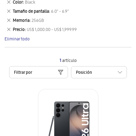
Eliminar
Color
Black
artículo
este
Eliminar
Tamaño de pantalla
6.0" - 6.9"
artículo
este
Eliminar
Memoria
256GB
artículo
este
Eliminar
Precio
US$ 1,000.00 - US$ 1,999.99
artículo
este
Eliminar todo
artículo
1
artículo
Filtrar por