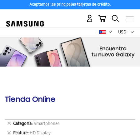
Aceptamos las principales tarjetas de crédito.
Mi carrito
Mon
USD -
dólar
estadounid
Tienda Online
Eliminar
Categoría
Smartphones
este
Eliminar
Feature
HD Display
artículo
este