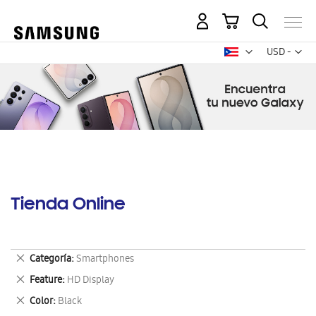
Mi carrito
Mon
USD -
dólar
estadounid
Tienda Online
Eliminar
Categoría
Smartphones
este
Eliminar
Feature
HD Display
artículo
este
Eliminar
Color
Black
artículo
este