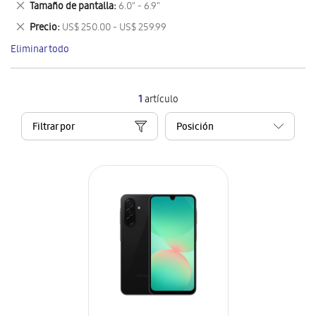
Eliminar
Tamaño de pantalla
6.0" - 6.9"
artículo
este
Eliminar
Precio
US$ 250.00 - US$ 259.99
artículo
este
Eliminar todo
artículo
1
artículo
Filtrar por