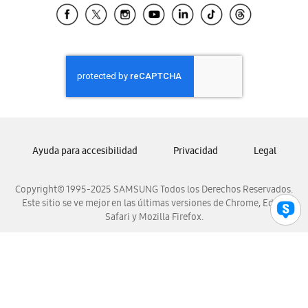
Samsung El Salvador
Samsung Guatemala
Samsung Honduras
Samsung Nicaragua
Samsung Panamá
Samsung República Dominicana
Samsung Venezuela
Ayuda para accesibilidad
Privacidad
Legal
Copyright© 1995-2025 SAMSUNG Todos los Derechos Reservados.
Este sitio se ve mejor en las últimas versiones de Chrome, Edge,
Safari y Mozilla Firefox.