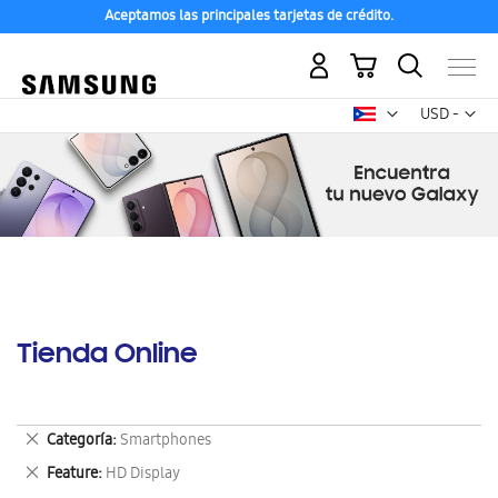
Aceptamos las principales tarjetas de crédito.
Mi carrito
Mon
USD -
dólar
estadounid
Tienda Online
Eliminar
Categoría
Smartphones
este
Eliminar
Feature
HD Display
artículo
este