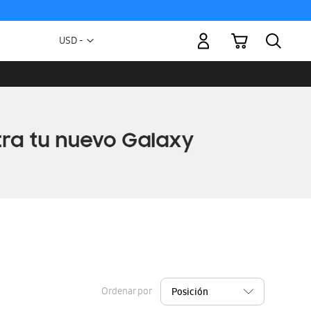
Mi carrito
Moneda
USD -
dólar
estadounidense
Ordenar por