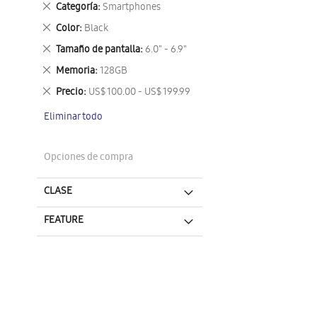
Eliminar
Categoría
Smartphones
este
Eliminar
Color
Black
artículo
este
Eliminar
Tamaño de pantalla
6.0" - 6.9"
artículo
este
Eliminar
Memoria
128GB
artículo
este
Eliminar
Precio
US$ 100.00 - US$ 199.99
artículo
este
Eliminar todo
artículo
Opciones de compra
CLASE
FEATURE