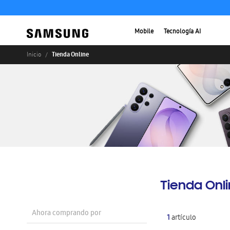
Mobile
Tecnología AI
Tienda Online
Inicio
Tienda Onl
Ahora comprando por
1
artículo