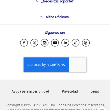
¿Necesitas soporte?
Soporte
Seguimiento de tu pedido
Soporte telefónico
Sitios Oficiales
Condiciones de Compra
Soporte vía eMail
Preguntas Frecuentes
Samsung Costa Rica
Síguenos en:
Samsung Ecuador
Samsung El Salvador
Samsung Guatemala
Samsung Honduras
Samsung Nicaragua
Samsung Panamá
Samsung República Dominicana
Samsung Venezuela
Ayuda para accesibilidad
Privacidad
Legal
Copyright© 1995-2025 SAMSUNG Todos los Derechos Reservados.