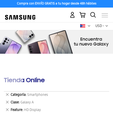
Compra con ENVÍO GRATIS a tu hogar desde 48h hábiles
Mi carrito
Mon
USD -
dólar
estadounid
Tienda Online
Eliminar
Categoría
Smartphones
este
Eliminar
Clase
Galaxy A
artículo
este
Eliminar
Feature
HD Display
artículo