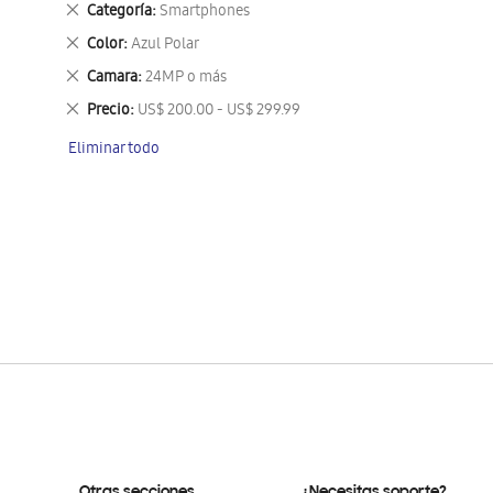
Eliminar
Categoría
Smartphones
este
Eliminar
Color
Azul Polar
artículo
este
Eliminar
Camara
24MP o más
artículo
este
Eliminar
Precio
US$ 200.00 - US$ 299.99
artículo
este
Eliminar todo
artículo
Otras secciones
¿Necesitas soporte?