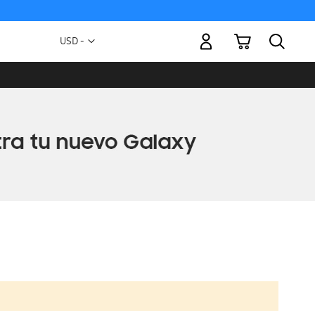
Mi carrito
Moneda
USD -
dólar
estadounidense