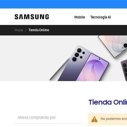
Mobile
Tecnología AI
Tienda Online
Inicio
Tienda Onl
Ahora comprando por
No podemos enco