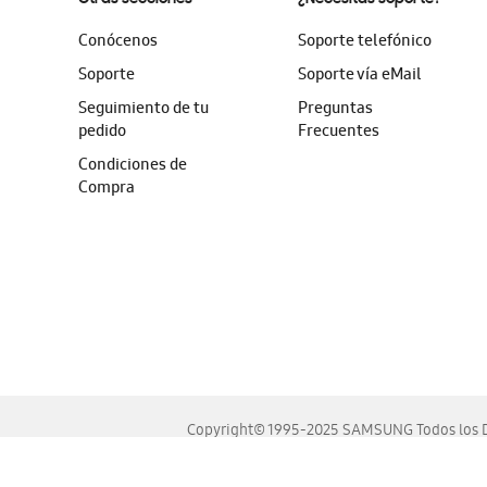
Conócenos
Soporte telefónico
Soporte
Soporte vía eMail
Seguimiento de tu
Preguntas
pedido
Frecuentes
Condiciones de
Compra
Copyright© 1995-2025 SAMSUNG Todos los D
Este sitio se ve mejor en las últimas versiones de Chrome