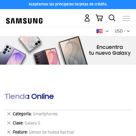
Aceptamos las principales tarjetas de crédito.
Mi carrito
Mon
USD -
dólar
estadounid
Tienda Online
Eliminar
Categoría
Smartphones
este
Eliminar
Clase
Galaxy S
artículo
este
Eliminar
Feature
Sensor de huella dactilar
artículo