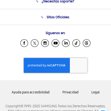
¿Necesitas soporte?
Soporte
Seguimiento de tu pedido
Soporte telefónico
Sitios Oficiales
Condiciones de Compra
Soporte vía eMail
Preguntas Frecuentes
Samsung Costa Rica
Síguenos en:
Samsung Ecuador
Samsung El Salvador
Samsung Guatemala
Samsung Honduras
Samsung Nicaragua
Samsung Panamá
Samsung República Dominicana
Samsung Venezuela
Ayuda para accesibilidad
Privacidad
Legal
Copyright© 1995-2025 SAMSUNG Todos los Derechos Reservados.