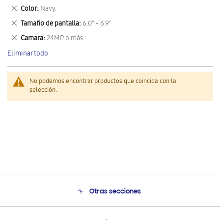
este
Eliminar
Color
Navy.
artículo
este
Eliminar
Tamaño de pantalla
6.0" - 6.9"
artículo
este
Eliminar
Camara
24MP o más
artículo
este
Eliminar todo
artículo
No podemos encontrar productos que coincida con la
selección.
Otras secciones
Conócenos