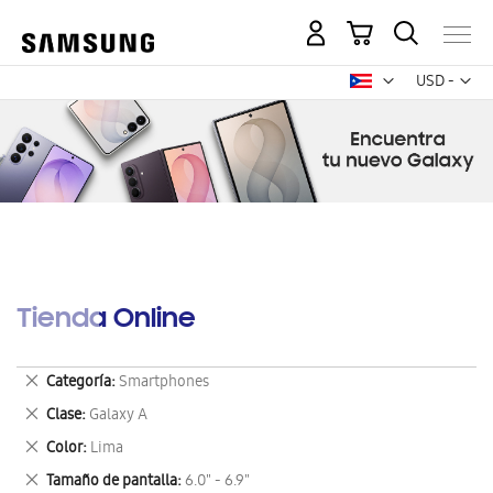
Mi carrito
Mon
USD -
dólar
estadounid
Tienda Online
Eliminar
Categoría
Smartphones
este
Eliminar
Clase
Galaxy A
artículo
este
Eliminar
Color
Lima
artículo
este
Eliminar
Tamaño de pantalla
6.0" - 6.9"
artículo