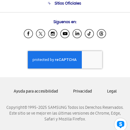
Sitios Oficiales
Condiciones de Compra
Soporte vía eMail
Preguntas Frecuentes
Samsung Costa Rica
Síguenos en:
Samsung Ecuador
Samsung El Salvador
Samsung Guatemala
Samsung Honduras
Samsung Nicaragua
Samsung Panamá
Samsung República Dominicana
Samsung Venezuela
Ayuda para accesibilidad
Privacidad
Legal
Copyright© 1995-2025 SAMSUNG Todos los Derechos Reservados.
Este sitio se ve mejor en las últimas versiones de Chrome, Edge,
Safari y Mozilla Firefox.