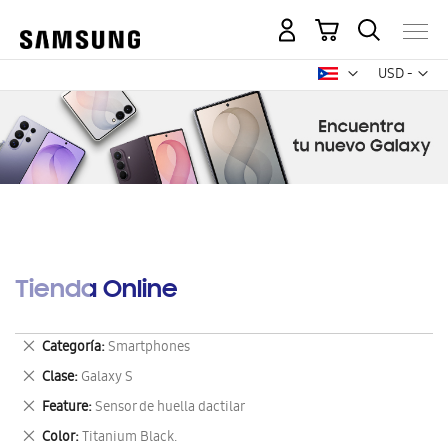
Mi carrito
Mon
USD -
dólar
estadounid
Tienda Online
Eliminar
Categoría
Smartphones
este
Eliminar
Clase
Galaxy S
artículo
este
Eliminar
Feature
Sensor de huella dactilar
artículo
este
Eliminar
Color
Titanium Black.
artículo