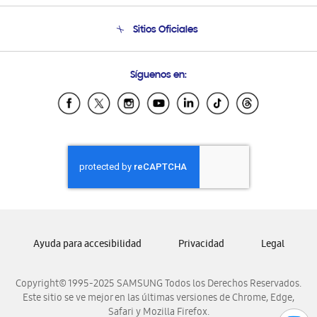
Seguimiento de tu pedido
Soporte telefónico
Sitios Oficiales
Condiciones de Compra
Soporte vía eMail
Preguntas Frecuentes
Samsung Costa Rica
Síguenos en:
Samsung Ecuador
Samsung El Salvador
Samsung Guatemala
Samsung Honduras
Samsung Nicaragua
Samsung Panamá
Samsung República Dominicana
Samsung Venezuela
Ayuda para accesibilidad
Privacidad
Legal
Copyright© 1995-2025 SAMSUNG Todos los Derechos Reservados.
Este sitio se ve mejor en las últimas versiones de Chrome, Edge,
Safari y Mozilla Firefox.