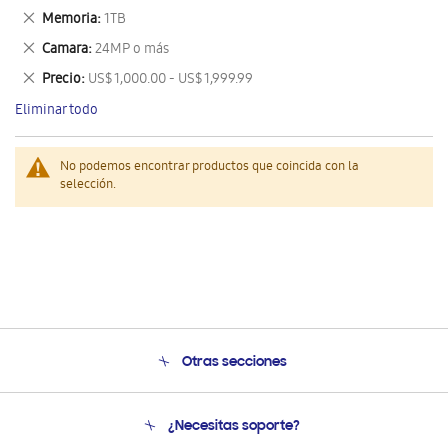
este
Eliminar
Memoria
1TB
artículo
este
Eliminar
Camara
24MP o más
artículo
este
Eliminar
Precio
US$ 1,000.00 - US$ 1,999.99
artículo
este
Eliminar todo
artículo
No podemos encontrar productos que coincida con la
selección.
Otras secciones
Conócenos
¿Necesitas soporte?
Soporte