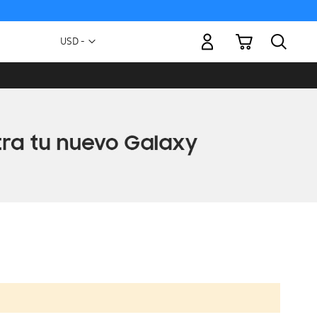
Mi carrito
Moneda
USD -
dólar
estadounidense