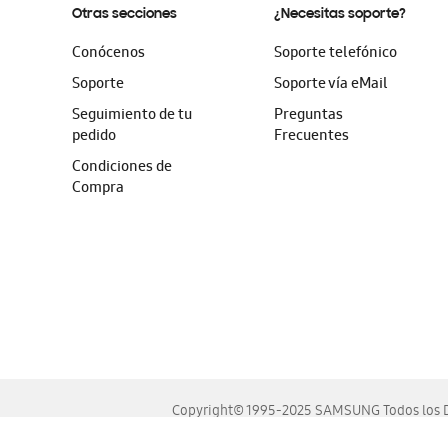
Otras secciones
¿Necesitas soporte?
Conócenos
Soporte telefónico
Soporte
Soporte vía eMail
Seguimiento de tu
Preguntas
pedido
Frecuentes
Condiciones de
Compra
Copyright© 1995-2025 SAMSUNG Todos los D
Este sitio se ve mejor en las últimas versiones de Chrome