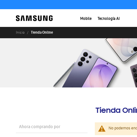
Mobile
Tecnología AI
Tienda Online
Inicio
Tienda Onl
Ahora comprando por
No podemos enco