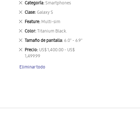
Eliminar
Categoría
Smartphones
este
Eliminar
Clase
Galaxy S
artículo
este
Eliminar
Feature
Multi-sim
artículo
este
Eliminar
Color
Titanium Black.
artículo
este
Eliminar
Tamaño de pantalla
6.0" - 6.9"
artículo
este
Eliminar
Precio
US$ 1,400.00 - US$
artículo
este
1,499.99
artículo
Eliminar todo