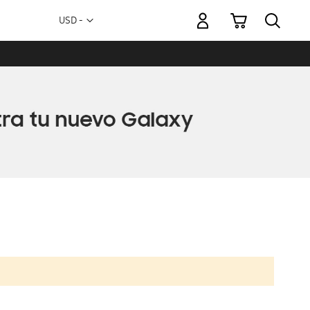
Mi carrito
Moneda
USD -
dólar
estadounidense