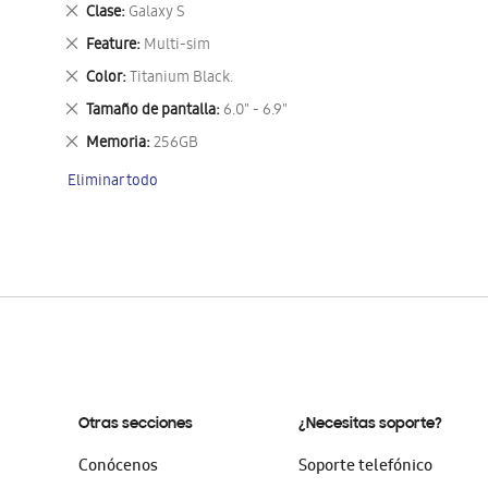
este
Eliminar
Clase
Galaxy S
artículo
este
Eliminar
Feature
Multi-sim
artículo
este
Eliminar
Color
Titanium Black.
artículo
este
Eliminar
Tamaño de pantalla
6.0" - 6.9"
artículo
este
Eliminar
Memoria
256GB
artículo
este
Eliminar todo
artículo
Otras secciones
¿Necesitas soporte?
Conócenos
Soporte telefónico