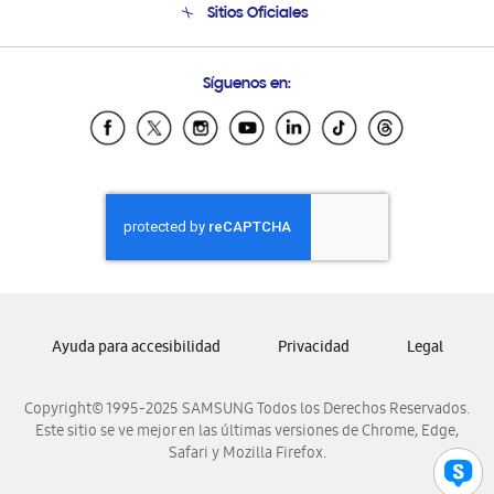
Sitios Oficiales
Condiciones de Compra
Soporte vía eMail
Preguntas Frecuentes
Samsung Costa Rica
Síguenos en:
Samsung Ecuador
Samsung El Salvador
Samsung Guatemala
Samsung Honduras
Samsung Nicaragua
Samsung Panamá
Samsung República Dominicana
Samsung Venezuela
Ayuda para accesibilidad
Privacidad
Legal
Copyright© 1995-2025 SAMSUNG Todos los Derechos Reservados.
Este sitio se ve mejor en las últimas versiones de Chrome, Edge,
Safari y Mozilla Firefox.