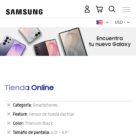
Mi carrito
Mon
USD -
dólar
estadounid
Tienda Online
Eliminar
Categoría
Smartphones
este
Eliminar
Feature
Sensor de huella dactilar
artículo
este
Eliminar
Color
Titanium Black.
artículo
este
Eliminar
Tamaño de pantalla
6.0" - 6.9"
artículo