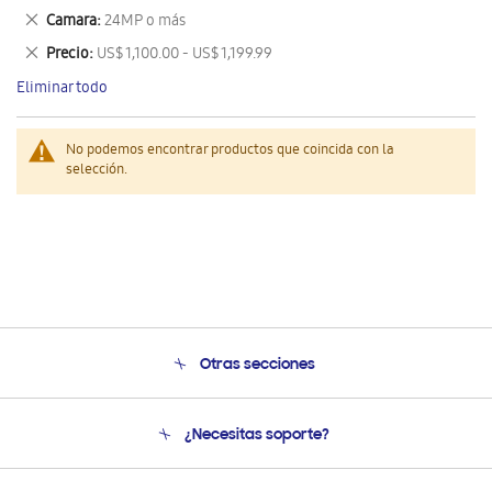
este
Eliminar
Camara
24MP o más
artículo
este
Eliminar
Precio
US$ 1,100.00 - US$ 1,199.99
artículo
este
Eliminar todo
artículo
No podemos encontrar productos que coincida con la
selección.
Otras secciones
Conócenos
¿Necesitas soporte?
Soporte
Seguimiento de tu pedido
Soporte telefónico