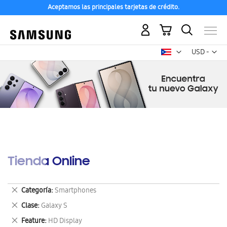
Aceptamos las principales tarjetas de crédito.
Mi carrito
Mon
USD -
dólar
estadounid
Tienda Online
Eliminar
Categoría
Smartphones
este
Eliminar
Clase
Galaxy S
artículo
este
Eliminar
Feature
HD Display
artículo