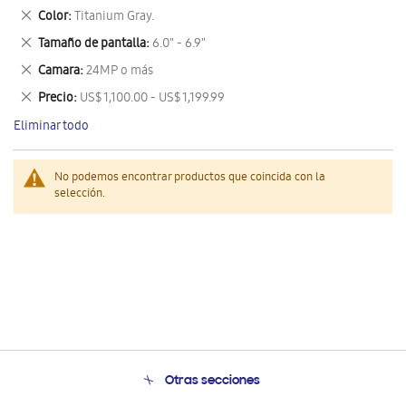
este
Eliminar
Color
Titanium Gray.
artículo
este
Eliminar
Tamaño de pantalla
6.0" - 6.9"
artículo
este
Eliminar
Camara
24MP o más
artículo
este
Eliminar
Precio
US$ 1,100.00 - US$ 1,199.99
artículo
este
Eliminar todo
artículo
No podemos encontrar productos que coincida con la
selección.
Otras secciones