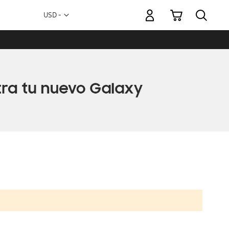
Mi carrito
Moneda
USD -
dólar
estadounidense