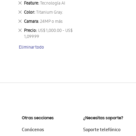
este
Eliminar
Feature
Tecnología AI
artículo
este
Eliminar
Color
Titanium Gray.
artículo
este
Eliminar
Camara
24MP o más
artículo
este
Eliminar
Precio
US$ 1,000.00 - US$
artículo
este
1,099.99
artículo
Eliminar todo
Otras secciones
¿Necesitas soporte?
Conócenos
Soporte telefónico