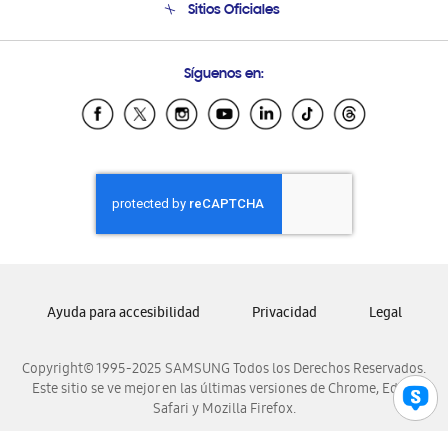
Sitios Oficiales
Condiciones de Compra
Soporte vía eMail
Preguntas Frecuentes
Samsung Costa Rica
Síguenos en:
Samsung Ecuador
Samsung El Salvador
Samsung Guatemala
Samsung Honduras
Samsung Nicaragua
Samsung Panamá
Samsung República Dominicana
Samsung Venezuela
Ayuda para accesibilidad
Privacidad
Legal
Copyright© 1995-2025 SAMSUNG Todos los Derechos Reservados.
Este sitio se ve mejor en las últimas versiones de Chrome, Edge,
Safari y Mozilla Firefox.