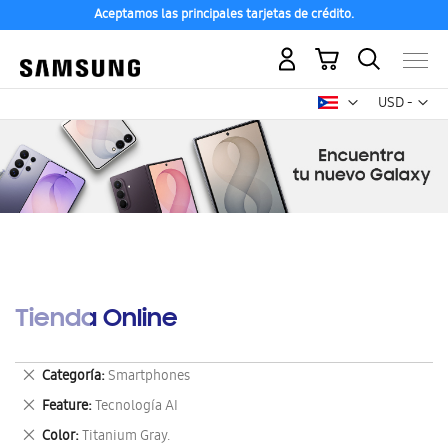
Aceptamos las principales tarjetas de crédito.
Mi carrito
Mon
USD -
dólar
estadounid
Tienda Online
Eliminar
Categoría
Smartphones
este
Eliminar
Feature
Tecnología AI
artículo
este
Eliminar
Color
Titanium Gray.
artículo